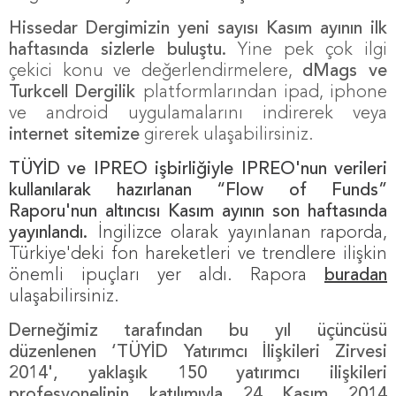
Hissedar Dergimizin yeni sayısı Kasım ayının ilk
haftasında sizlerle buluştu.
Yine pek çok ilgi
çekici konu ve değerlendirmelere,
dMags
ve
Turkcell Dergilik
platformlarından ipad, iphone
ve android uygulamalarını indirerek veya
internet sitemize
girerek ulaşabilirsiniz.
TÜYİD ve IPREO işbirliğiyle IPREO'nun verileri
kullanılarak hazırlanan
“Flow of Funds”
Raporu'nun altıncısı Kasım ayının son haftasında
yayınlandı.
İngilizce olarak yayınlanan raporda,
Türkiye'deki fon hareketleri ve trendlere ilişkin
önemli ipuçları yer aldı. Rapora
buradan
ulaşabilirsiniz.
Derneğimiz tarafından bu yıl üçüncüsü
düzenlenen ‘TÜYİD Yatırımcı İlişkileri Zirvesi
2014', yaklaşık 150 yatırımcı ilişkileri
profesyonelinin katılımıyla 24 Kasım 2014