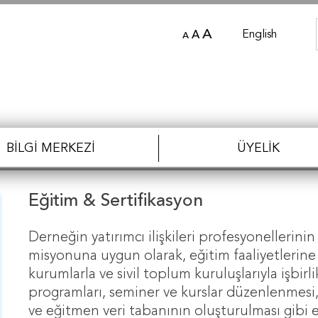
A
English
A
A
BILGI MERKEZI
ÜYELIK
Eğitim & Sertifikasyon
Derneğin yatırımcı ilişkileri profesyonellerini
misyonuna uygun olarak, eğitim faaliyetlerine y
kurumlarla ve sivil toplum kuruluşlarıyla işbirl
programları, seminer ve kurslar düzenlenmesi,
ve eğitmen veri tabanının oluşturulması gibi eği