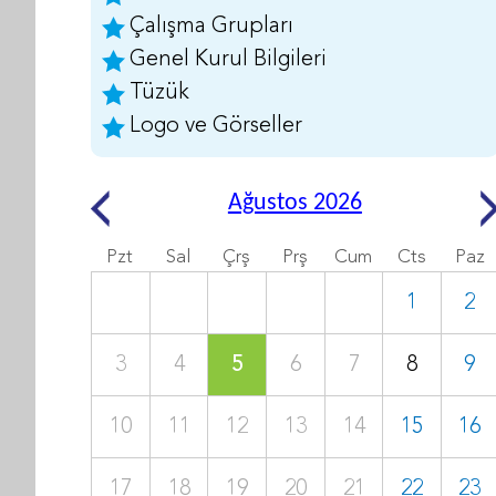
Çalışma Grupları
Genel Kurul Bilgileri
Tüzük
Logo ve Görseller
Ağustos 2026
Pzt
Sal
Çrş
Prş
Cum
Cts
Paz
1
2
3
4
5
6
7
8
9
10
11
12
13
14
15
16
17
18
19
20
21
22
23