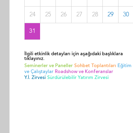
24
25
26
27
28
29
30
31
İlgili etkinlik detayları için aşağıdaki başlıklara
tıklayınız.
Seminerler ve Paneller
Sohbet Toplantıları
Eğitim
ve Çalıştaylar
Roadshow ve Konferanslar
Y.İ. Zirvesi
Sürdürülebilir Yatırım Zirvesi