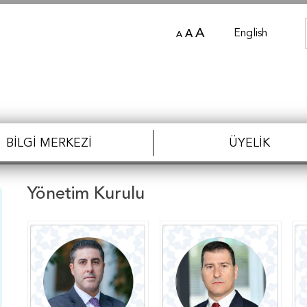
A
English
A
A
BILGI MERKEZI
ÜYELIK
Yönetim Kurulu