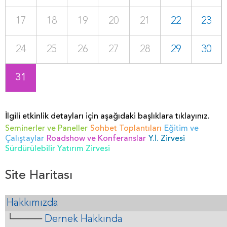
17
18
19
20
21
22
23
24
25
26
27
28
29
30
31
İlgili etkinlik detayları için aşağıdaki başlıklara tıklayınız.
Seminerler ve Paneller
Sohbet Toplantıları
Eğitim ve
Çalıştaylar
Roadshow ve Konferanslar
Y.İ. Zirvesi
Sürdürülebilir Yatırım Zirvesi
Site Haritası
Hakkımızda
└────
Dernek Hakkında