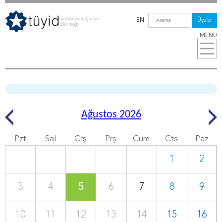
EN
Üyeler
MENÜ
Ağustos 2026
Pzt
Sal
Çrş
Prş
Cum
Cts
Paz
1
2
3
4
5
6
7
8
9
10
11
12
13
14
15
16