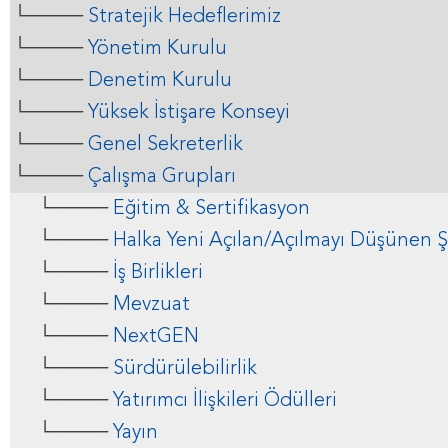
└────
Stratejik Hedeflerimiz
└────
Yönetim Kurulu
└────
Denetim Kurulu
└────
Yüksek İstişare Konseyi
└────
Genel Sekreterlik
└────
Çalışma Grupları
└────
Eğitim & Sertifikasyon
└────
Halka Yeni Açılan/Açılmayı Düşünen Ş
└────
İş Birlikleri
└────
Mevzuat
└────
NextGEN
└────
Sürdürülebilirlik
└────
Yatırımcı İlişkileri Ödülleri
└────
Yayın