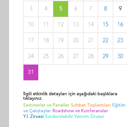
3
4
5
6
7
8
9
10
11
12
13
14
15
16
17
18
19
20
21
22
23
24
25
26
27
28
29
30
31
İlgili etkinlik detayları için aşağıdaki başlıklara
tıklayınız.
Seminerler ve Paneller
Sohbet Toplantıları
Eğitim
ve Çalıştaylar
Roadshow ve Konferanslar
Y.İ. Zirvesi
Sürdürülebilir Yatırım Zirvesi