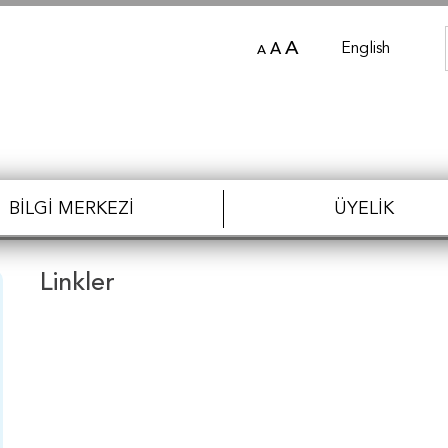
A
English
A
A
BILGI MERKEZI
ÜYELIK
Linkler