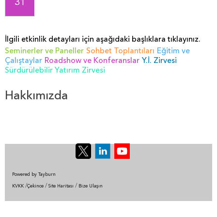
31
İlgili etkinlik detayları için aşağıdaki başlıklara tıklayınız.
Seminerler ve Paneller
Sohbet Toplantıları
Eğitim ve
Çalıştaylar
Roadshow ve Konferanslar
Y.İ. Zirvesi
Sürdürülebilir Yatırım Zirvesi
Hakkımızda
Powered by Tayburn
/
/
/
KVKK
Çekince
Site Haritası
Bize Ulaşın