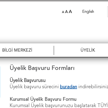
A
English
A
A
BILGI MERKEZI
ÜYELIK
Üyelik Başvuru Formları
Üyelik Başvurusu
Üyelik başvuru sürecini
buradan
indirebilirsini
Kurumsal Üyelik Başvuru Formu
Kurumsal Üyelik başvurunuzu başlatarak TÜYİ