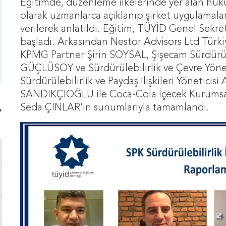
Eğitimde, düzenleme ilkelerinde yer alan hükü
olarak uzmanlarca açıklanıp şirket uygulamala
verilerek anlatıldı. Eğitim, TÜYİD Genel Se
başladı. Arkasından Nestor Advisors Ltd Türk
KPMG Partner Şirin SOYSAL, Şişecam Sürdürül
GÜÇLÜSOY ve Sürdürülebilirlik ve Çevre Yöne
Sürdürülebilirlik ve Paydaş İlişkileri Yönetici
SANDIKÇIOĞLU ile Coca-Cola İçecek Kurumsal İl
Seda ÇINLAR’ın sunumlarıyla tamamlandı.