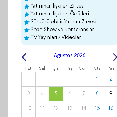
Yatırımcı İlişkileri Zirvesi
Yatırımcı İlişkileri Ödülleri
Sürdürülebilir Yatırım Zirvesi
Road Show ve Konferanslar
TV Yayınları / Videolar
Ağustos 2026
Pzt
Sal
Çrş
Prş
Cum
Cts
Paz
1
2
3
4
5
6
7
8
9
10
11
12
13
14
15
16