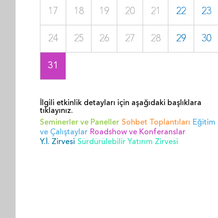
17
18
19
20
21
22
23
24
25
26
27
28
29
30
31
İlgili etkinlik detayları için aşağıdaki başlıklara
tıklayınız.
Seminerler ve Paneller
Sohbet Toplantıları
Eğitim
ve Çalıştaylar
Roadshow ve Konferanslar
Y.İ. Zirvesi
Sürdürülebilir Yatırım Zirvesi