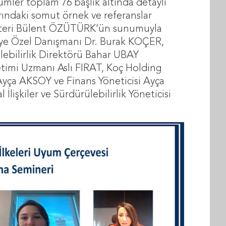
mler toplam 76 başlık altında detaylı
rındaki somut örnek ve referanslar
kreteri Bülent ÖZÜTÜRK’ün sunumuyla
iye Özel Danışmanı Dr. Burak KOÇER,
ebilirlik Direktörü Bahar UBAY
timi Uzmanı Aslı FIRAT, Koç Holding
si Ayça AKSOY ve Finans Yöneticisi Ayça
işkiler ve Sürdürülebilirlik Yöneticisi