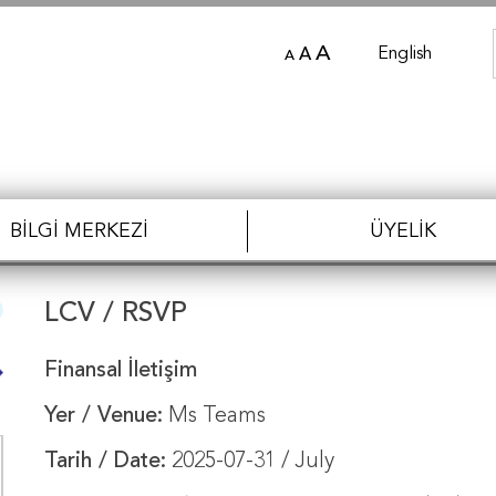
A
English
A
A
BILGI MERKEZI
ÜYELIK
LCV / RSVP
Finansal İletişim
Yer / Venue:
Ms Teams
Tarih / Date:
2025-07-31 / July