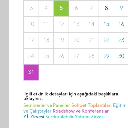
3
4
5
6
7
8
9
10
11
12
13
14
15
16
17
18
19
20
21
22
23
24
25
26
27
28
29
30
31
İlgili etkinlik detayları için aşağıdaki başlıklara
tıklayınız.
Seminerler ve Paneller
Sohbet Toplantıları
Eğitim
ve Çalıştaylar
Roadshow ve Konferanslar
Y.İ. Zirvesi
Sürdürülebilir Yatırım Zirvesi