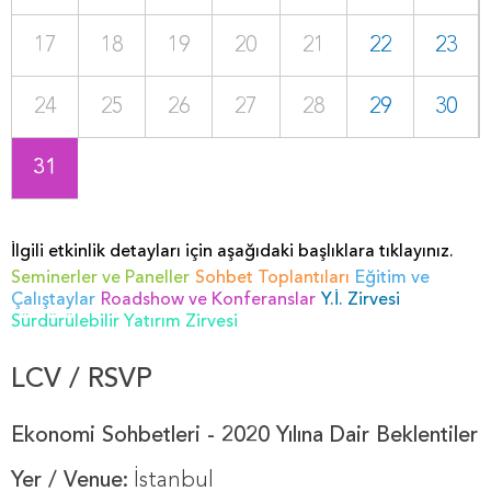
17
18
19
20
21
22
23
24
25
26
27
28
29
30
31
İlgili etkinlik detayları için aşağıdaki başlıklara tıklayınız.
Seminerler ve Paneller
Sohbet Toplantıları
Eğitim ve
Çalıştaylar
Roadshow ve Konferanslar
Y.İ. Zirvesi
Sürdürülebilir Yatırım Zirvesi
LCV / RSVP
Ekonomi Sohbetleri - 2020 Yılına Dair Beklentiler
Yer / Venue:
İstanbul