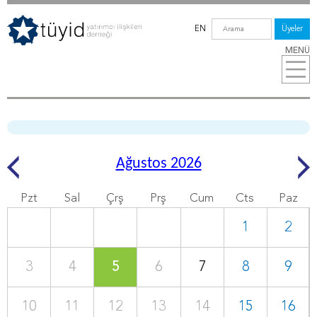
EN
Üyeler
MENÜ
Ağustos 2026
Pzt
Sal
Çrş
Prş
Cum
Cts
Paz
1
2
3
4
5
6
7
8
9
10
11
12
13
14
15
16