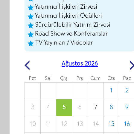
Yatırımcı İlişkileri Zirvesi
Yatırımcı İlişkileri Ödülleri
Sürdürülebilir Yatırım Zirvesi
Road Show ve Konferanslar
TV Yayınları / Videolar
Ağustos 2026
Pzt
Sal
Çrş
Prş
Cum
Cts
Paz
1
2
3
4
5
6
7
8
9
10
11
12
13
14
15
16