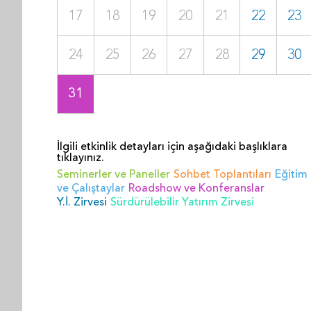
17
18
19
20
21
22
23
24
25
26
27
28
29
30
31
İlgili etkinlik detayları için aşağıdaki başlıklara
tıklayınız.
Seminerler ve Paneller
Sohbet Toplantıları
Eğitim
ve Çalıştaylar
Roadshow ve Konferanslar
Y.İ. Zirvesi
Sürdürülebilir Yatırım Zirvesi