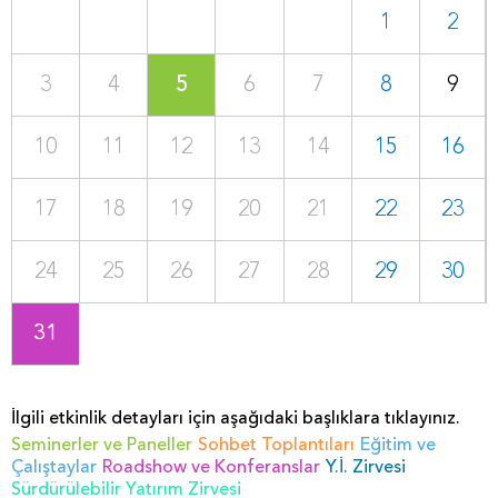
1
2
3
4
5
6
7
8
9
10
11
12
13
14
15
16
17
18
19
20
21
22
23
24
25
26
27
28
29
30
31
İlgili etkinlik detayları için aşağıdaki başlıklara tıklayınız.
Seminerler ve Paneller
Sohbet Toplantıları
Eğitim ve
Çalıştaylar
Roadshow ve Konferanslar
Y.İ. Zirvesi
Sürdürülebilir Yatırım Zirvesi