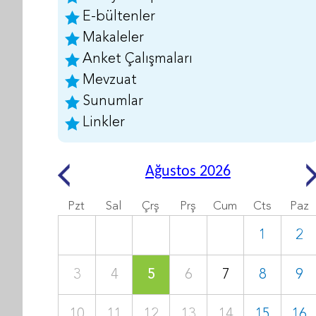
E-bültenler
Makaleler
Anket Çalışmaları
Mevzuat
Sunumlar
Linkler
Ağustos 2026
Pzt
Sal
Çrş
Prş
Cum
Cts
Paz
1
2
3
4
5
6
7
8
9
10
11
12
13
14
15
16