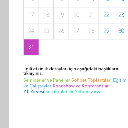
17
18
19
20
21
22
23
24
25
26
27
28
29
30
31
İlgili etkinlik detayları için aşağıdaki başlıklara
tıklayınız.
Seminerler ve Paneller
Sohbet Toplantıları
Eğitim
ve Çalıştaylar
Roadshow ve Konferanslar
Y.İ. Zirvesi
Sürdürülebilir Yatırım Zirvesi