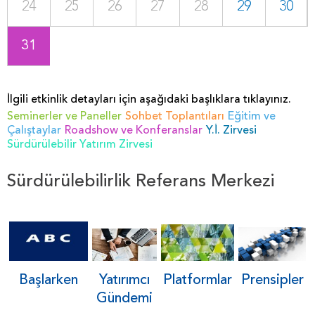
24
25
26
27
28
29
30
31
İlgili etkinlik detayları için aşağıdaki başlıklara tıklayınız.
Seminerler ve Paneller
Sohbet Toplantıları
Eğitim ve
Çalıştaylar
Roadshow ve Konferanslar
Y.İ. Zirvesi
Sürdürülebilir Yatırım Zirvesi
Sürdürülebilirlik Referans Merkezi
Yatırımcı
Prensipler
Platformlar
Başlarken
Gündemi