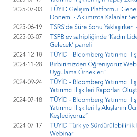
2025-07-17
Yatırımcı İlişkileri için Yapay Zek
2025-07-03
TÜYİD Gelişim Platformu: Genel
Dönemi - Aklımızda Kalanlar Se
2025-06-19
TSRS'de Süre Sonu Yaklaşırken -
2025-03-07
TSPB ev sahipliğinde ‘Kadın Lid
Gelecek’ paneli
2024-12-18
TÜYİD - Bloomberg Yatırımcı İli
2024-11-28
Birbirimizden Öğreniyoruz Webinar
Uygulama Örnekleri"
2024-09-24
TÜYİD - Bloomberg Yatırımcı İliş
Yatırımcı İlişkileri Raporları Ol
2024-07-18
TÜYİD - Bloomberg Yatırımcı İliş
Yatırımcı İlişkileri İş Akışlarını
Keşfediyoruz”
2024-07-17
TÜYİD Türkiye Sürdürülebilirlik
Webinarı