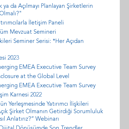
 ya da Açılmayı Planlayan Şirketlerin
 Olmalı?"
rımcılarla İletişim Paneli
en Tüm Mevzuat Semineri
kileri Seminer Serisi: *Her Açıdan
esi 2023
erging EMEA Executive Team Survey
closure at the Global Level
erging EMEA Executive Team Survey
işim Karnesi 2022
n Yerleşmesinde Yatırımcı İlişkileri
Açık Şirket Olmanın Getirdiği Sorumluluk
ıl Anlatırız?” Webinarı
çin Dijital Dönüşümde Son Trendler