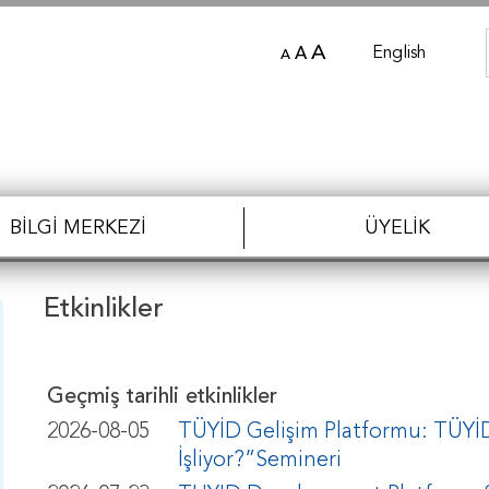
A
English
A
A
BILGI MERKEZI
ÜYELIK
Etkinlikler
Geçmiş tarihli etkinlikler
2026-08-05
TÜYİD Gelişim Platformu: TÜYİD 
İşliyor?”Semineri