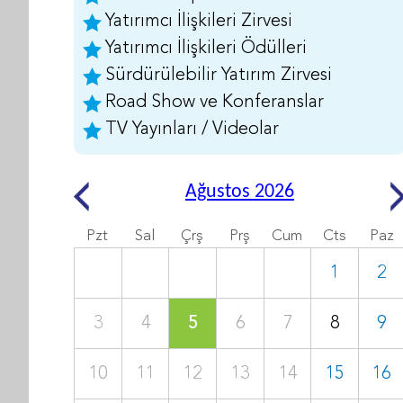
Yatırımcı İlişkileri Zirvesi
Yatırımcı İlişkileri Ödülleri
Sürdürülebilir Yatırım Zirvesi
Road Show ve Konferanslar
TV Yayınları / Videolar
Ağustos 2026
Pzt
Sal
Çrş
Prş
Cum
Cts
Paz
1
2
3
4
5
6
7
8
9
10
11
12
13
14
15
16