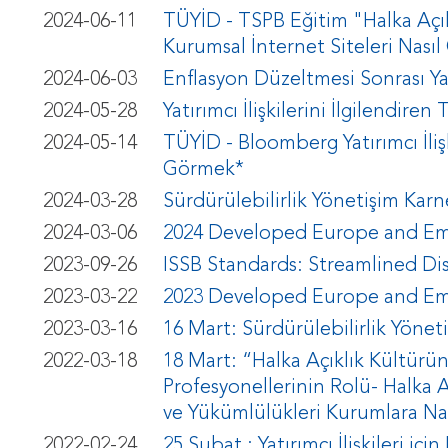
2024-06-11
TÜYİD - TSPB Eğitim "Halka Açık
Kurumsal İnternet Siteleri Nasıl
2024-06-03
Enflasyon Düzeltmesi Sonrası Yatı
2024-05-28
Yatırımcı İlişkilerini İlgilendir
2024-05-14
TÜYİD - Bloomberg Yatırımcı İliş
Görmek*
2024-03-28
Sürdürülebilirlik Yönetişim Karn
2024-03-06
2024 Developed Europe and Em
2023-09-26
ISSB Standards: Streamlined Dis
2023-03-22
2023 Developed Europe and Em
2023-03-16
16 Mart: Sürdürülebilirlik Yönet
2022-03-18
18 Mart: “Halka Açıklık Kültürünü
Profesyonellerinin Rolü- Halka 
ve Yükümlülükleri Kurumlara Nas
2022-02-24
25 Şubat : Yatırımcı İlişkileri i