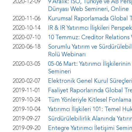
2020-12-09
9 Aralık: İSO, Türkiye ve AB Pers
Dünyası Web Semineri, Online
2020-11-06
Kurumsal Raporlamada Global T
2020-10-14
IR & IR Yatırımcı İlişkileri Pers
2020-07-10
10 Temmuz: Creditor Relations 
2020-06-18
Sorumlu Yatırım ve Sürdürülebilir
Rolü Webinarı
2020-03-05
05-06 Mart: Yatırımcı İlişkileri
Semineri
2020-02-07
Elektronik Genel Kurul Süreçler
2019-11-01
Faaliyet Raporlarında Global Tr
2019-10-24
Tüm Yönleriyle Kitlesel Fonlama
2019-10-04
Yatırımcı İlişkileri 101: Temel 
2019-09-27
Sürdürülebilirlik Alanında Yatırım
2019-09-20
Entegre Yatırımcı İletişimi Semin