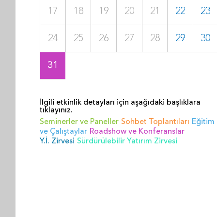
17
18
19
20
21
22
23
24
25
26
27
28
29
30
31
İlgili etkinlik detayları için aşağıdaki başlıklara
tıklayınız.
Seminerler ve Paneller
Sohbet Toplantıları
Eğitim
ve Çalıştaylar
Roadshow ve Konferanslar
Y.İ. Zirvesi
Sürdürülebilir Yatırım Zirvesi