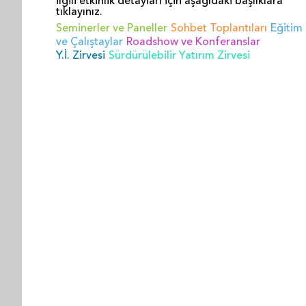
İlgili etkinlik detayları için aşağıdaki başlıklara
tıklayınız.
Seminerler ve Paneller
Sohbet Toplantıları
Eğitim
ve Çalıştaylar
Roadshow ve Konferanslar
Y.İ. Zirvesi
Sürdürülebilir Yatırım Zirvesi