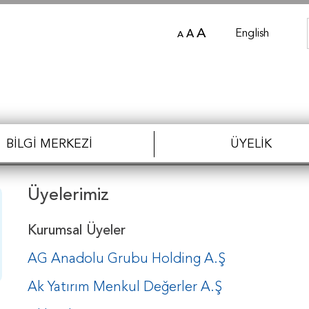
A
English
A
A
BILGI MERKEZI
ÜYELIK
Üyelerimiz
Kurumsal Üyeler
AG Anadolu Grubu Holding A.Ş
Ak Yatırım Menkul Değerler A.Ş