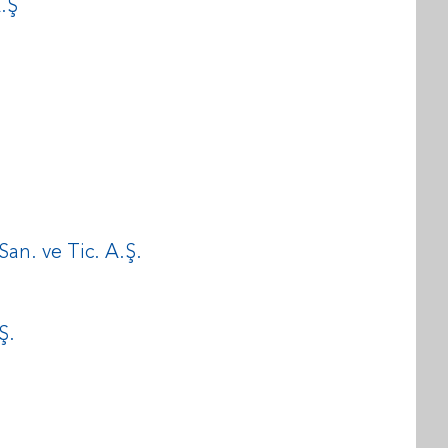
.Ş
 San. ve Tic. A.Ş.
Ş.