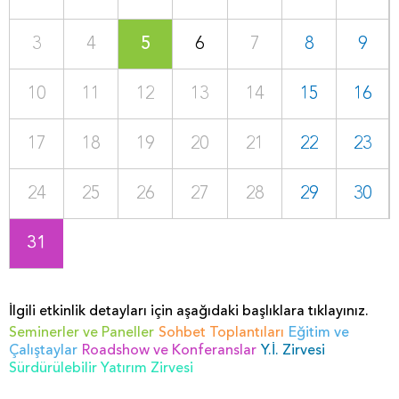
3
4
5
6
7
8
9
10
11
12
13
14
15
16
17
18
19
20
21
22
23
24
25
26
27
28
29
30
31
İlgili etkinlik detayları için aşağıdaki başlıklara tıklayınız.
Seminerler ve Paneller
Sohbet Toplantıları
Eğitim ve
Çalıştaylar
Roadshow ve Konferanslar
Y.İ. Zirvesi
Sürdürülebilir Yatırım Zirvesi