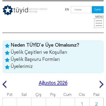
EN
Üyeler
MENÜ
Neden TÜYİD`e Üye Olmalısınız?
Üyelik Çeşitleri ve Koşulları
Üyelik Başvuru Formları
Üyelerimiz
Ağustos 2026
Pzt
Sal
Çrş
Prş
Cum
Cts
Paz
1
2