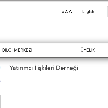
A
English
A
A
BILGI MERKEZI
ÜYELIK
Yatırımcı İlişkileri Derneği