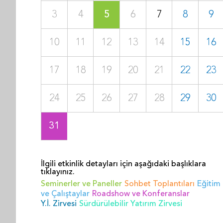
3
4
5
6
7
8
9
10
11
12
13
14
15
16
17
18
19
20
21
22
23
24
25
26
27
28
29
30
31
İlgili etkinlik detayları için aşağıdaki başlıklara
tıklayınız.
Seminerler ve Paneller
Sohbet Toplantıları
Eğitim
ve Çalıştaylar
Roadshow ve Konferanslar
Y.İ. Zirvesi
Sürdürülebilir Yatırım Zirvesi