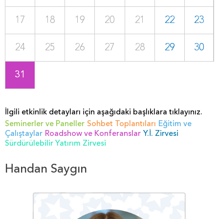
17
18
19
20
21
22
23
24
25
26
27
28
29
30
31
İlgili etkinlik detayları için aşağıdaki başlıklara tıklayınız.
Seminerler ve Paneller
Sohbet Toplantıları
Eğitim ve
Çalıştaylar
Roadshow ve Konferanslar
Y.İ. Zirvesi
Sürdürülebilir Yatırım Zirvesi
Handan Saygın