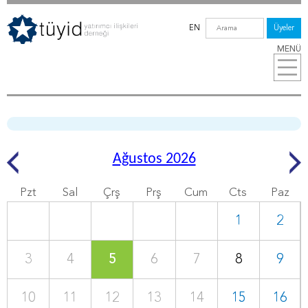
EN
Üyeler
MENÜ
Ağustos 2026
Pzt
Sal
Çrş
Prş
Cum
Cts
Paz
1
2
3
4
5
6
7
8
9
10
11
12
13
14
15
16