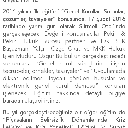
ulaşabilirsiniz.
2016 yılının ilk eğitimi “Genel Kurullar: Sorunlar,
çözümler, tavsiyeler” konusunda, 17 Şubat 2016
tarihinde yarım gün olarak Sürmeli Oteli'nde
gerçekleşecek
. Değerli konuşmacılar Pekin &
Pekin Hukuk Bürosu partneri ve Eski SPK
Başuzmanı Yalçın Özge Okat ve MKK Hukuk
İşleri Müdürü Özgür Bülbül'ün gerçekleştireceği
sunumlarla “Genel kurul süreçlerine ilişkin
tecrübeler, örnekler, tavsiyeler” ve “Uygulamada
dikkat edilmesi faydalı görülen hususlar ve
elektronik genel kurul demosu” konuları
işlenecek. Eğitim hakkında detaylı bilgiye
buradan
ulaşabilirsiniz.
Bu yıl gerçekleştireceğimiz bir diğer eğitim de
“Piyasaların Belirsizlik Dönemlerinde Kriz
İletişimi ve Kriz Yönetimi” Eğitimi.
26 Şubat