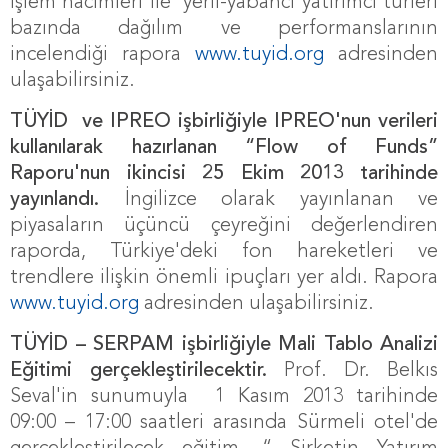
işlem hacimleri ile yerli-yabancı yatırımcı türleri
bazında dağılım ve performanslarının
incelendiği rapora
www.tuyid.org
adresinden
ulaşabilirsiniz.
TÜYİD
ve IPREO işbirliğiyle IPREO'nun verileri
kullanılarak hazırlanan
“Flow of Funds”
Raporu'nun ikincisi 25 Ekim 2013 tarihinde
yayınlandı.
İngilizce olarak yayınlanan ve
piyasaların üçüncü çeyreğini değerlendiren
raporda, Türkiye'deki fon hareketleri ve
trendlere ilişkin önemli ipuçları yer aldı. Rapora
www.tuyid.org
adresinden ulaşabilirsiniz.
TÜYİD – SERPAM işbirliğiyle Mali Tablo Analizi
Eğitimi gerçekleştirilecektir.
Prof. Dr. Belkıs
Seval'in sunumuyla
1 Kasım 2013 tarihinde
09:00 – 17:00 saatleri arasında Sürmeli otel'de