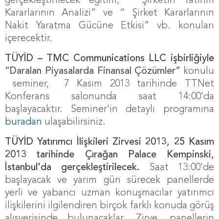
gerçekleştirilecek eğitim, “ Şirketin Yatırım
Kararlarının Analizi” ve “ Şirket Kararlarının
Nakit Yaratma Gücüne Etkisi” vb. konuları
içerecektir.
TÜYİD – TMC Communications LLC işbirliğiyle
“Daralan Piyasalarda Finansal Çözümler”
konulu
seminer,
7 Kasım 2013 tarihinde TTNet
Konferans salonunda saat 14:00'da
başlayacaktır. Seminer'in detaylı programına
buradan
ulaşabilirsiniz.
TÜYİD Yatırımcı İlişkileri Zirvesi 2013, 25 Kasım
2013 tarihinde Çırağan Palace Kempinski,
İstanbul'da gerçekleştirilecek.
Saat 13:00'de
başlayacak ve yarım gün sürecek panellerde
yerli ve yabancı uzman konuşmacılar yatırımcı
ilişkilerini ilgilendiren birçok farklı konuda görüş
alışverişinde bulunacaklar. Zirve, panellerin