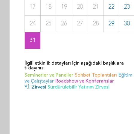
17
18
19
20
21
22
23
24
25
26
27
28
29
30
31
İlgili etkinlik detayları için aşağıdaki başlıklara
tıklayınız.
Seminerler ve Paneller
Sohbet Toplantıları
Eğitim
ve Çalıştaylar
Roadshow ve Konferanslar
Y.İ. Zirvesi
Sürdürülebilir Yatırım Zirvesi