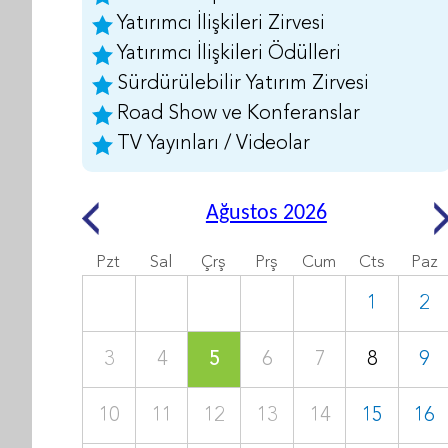
Yatırımcı İlişkileri Zirvesi
Yatırımcı İlişkileri Ödülleri
Sürdürülebilir Yatırım Zirvesi
Road Show ve Konferanslar
TV Yayınları / Videolar
Ağustos 2026
Pzt
Sal
Çrş
Prş
Cum
Cts
Paz
1
2
3
4
5
6
7
8
9
10
11
12
13
14
15
16