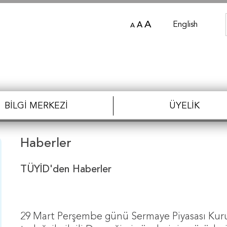
A
English
A
A
BILGI MERKEZI
ÜYELIK
Haberler
TÜYİD'den Haberler
29 Mart Perşembe günü Sermaye Piyasası Kuru