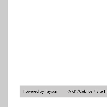
/
/
Powered by Tayburn
KVKK
Çekince
Site H