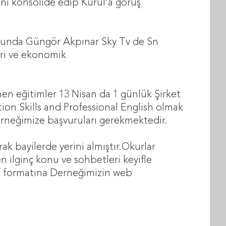
rini konsolide edip Kurul'a görüş
Funda Güngör Akpınar Sky Tv de Sn
leri ve ekonomik
en eğitimler 13 Nisan da 1 günlük Şirket
on Skills and Professional English olmak
erneğimize başvuruları gerekmektedir.
ak bayilerde yerini almıştır.Okurlar
ren ilginç konu ve sohbetleri keyifle
df formatına Derneğimizin web