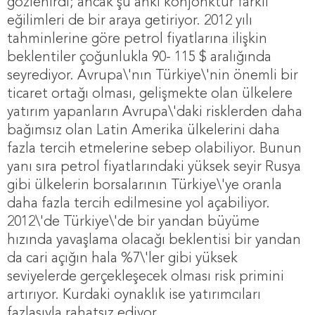
gözlenirdi; ancak şu anki konjonktür farklı
eğilimleri de bir araya getiriyor. 2012 yılı
tahminlerine göre petrol fiyatlarına ilişkin
beklentiler çoğunlukla 90- 115 $ aralığında
seyrediyor. Avrupa\'nın Türkiye\'nin önemli bir
ticaret ortağı olması, gelişmekte olan ülkelere
yatırım yapanların Avrupa\'daki risklerden daha
bağımsız olan Latin Amerika ülkelerini daha
fazla tercih etmelerine sebep olabiliyor. Bunun
yanı sıra petrol fiyatlarındaki yüksek seyir Rusya
gibi ülkelerin borsalarının Türkiye\'ye oranla
daha fazla tercih edilmesine yol açabiliyor.
2012\'de Türkiye\'de bir yandan büyüme
hızında yavaşlama olacağı beklentisi bir yandan
da cari açığın hala %7\'ler gibi yüksek
seviyelerde gerçekleşecek olması risk primini
artırıyor. Kurdaki oynaklık ise yatırımcıları
fazlasıyla rahatsız ediyor.