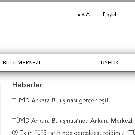
A
English
A
A
BILGI MERKEZI
ÜYELIK
Haberler
TÜYİD Ankara Buluşması gerçekleşti.
TÜYİD Ankara Buluşması’nda Ankara Merkezli Ş
09 Ekim 2025 tarihinde gerçekleştirdiğimiz
“TÜ