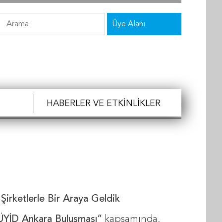
Üye Alanı
HABERLER VE ETKINLIKLER
irketlerle Bir Araya Geldik
YİD Ankara Buluşması”
kapsamında,