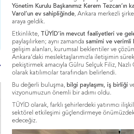
Yönetim Kurulu Başkanımız
Kerem Tezcan’
ın ka
Varol’
un ev sahipliğinde
, Ankara merkezli şirketl
araya geldik.
Etkinlikte,
TÜYİD’in mevcut faaliyetleri ve ge
paylaşılırken; aynı zamanda
samimi ve verimli 
gelişim alanları, kurumsal beklentiler ve çözüm
Ankara’daki meslektaşlarımızla iletişimin sürekli
pekiştirmek amacıyla Gülru Selçuk Filiz, Nazlı
olarak katılımcılar tarafından belirlendi.
Bu değerli buluşma,
bilgi paylaşımı, iş birliği
v
vizyonumuzun önemli bir adımı oldu.
TÜYİD olarak, farklı şehirlerdeki yatırımcı ilişk
sektörel etkileşimi güçlendirmeye önümüzdek
edeceğiz.