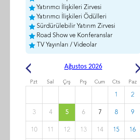
Yatırımcı İlişkileri Zirvesi
Yatırımcı İlişkileri Ödülleri
Sürdürülebilir Yatırım Zirvesi
Road Show ve Konferanslar
TV Yayınları / Videolar
Ağustos 2026
Pzt
Sal
Çrş
Prş
Cum
Cts
Paz
1
2
3
4
5
6
7
8
9
10
11
12
13
14
15
16