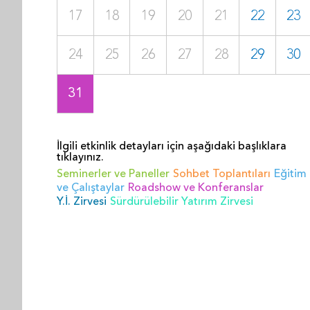
17
18
19
20
21
22
23
24
25
26
27
28
29
30
31
İlgili etkinlik detayları için aşağıdaki başlıklara
tıklayınız.
Seminerler ve Paneller
Sohbet Toplantıları
Eğitim
ve Çalıştaylar
Roadshow ve Konferanslar
Y.İ. Zirvesi
Sürdürülebilir Yatırım Zirvesi