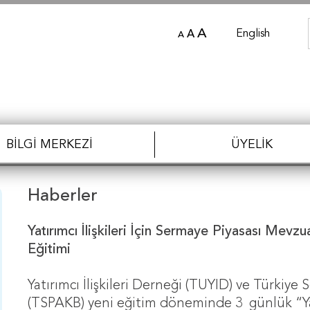
A
English
A
A
BILGI MERKEZI
ÜYELIK
Haberler
Yatırımcı İlişkileri İçin Sermaye Piyasası Mevz
Eğitimi
Yatırımcı İlişkileri Derneği (TUYID) ve Türkiye S
(TSPAKB) yeni eğitim döneminde 3 günlük “Yatır