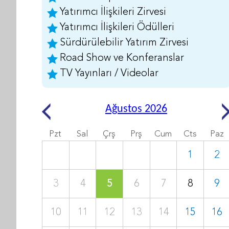
Yatırımcı İlişkileri Zirvesi
Yatırımcı İlişkileri Ödülleri
Sürdürülebilir Yatırım Zirvesi
Road Show ve Konferanslar
TV Yayınları / Videolar
Ağustos 2026
Pzt
Sal
Çrş
Prş
Cum
Cts
Paz
1
2
3
4
5
6
7
8
9
10
11
12
13
14
15
16