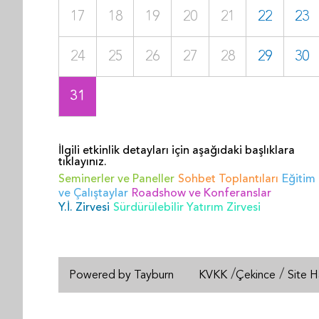
17
18
19
20
21
22
23
24
25
26
27
28
29
30
31
İlgili etkinlik detayları için aşağıdaki başlıklara
tıklayınız.
Seminerler ve Paneller
Sohbet Toplantıları
Eğitim
ve Çalıştaylar
Roadshow ve Konferanslar
Y.İ. Zirvesi
Sürdürülebilir Yatırım Zirvesi
/
/
Powered by Tayburn
KVKK
Çekince
Site H