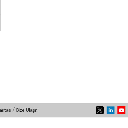
/
aritası
Bize Ulaşın