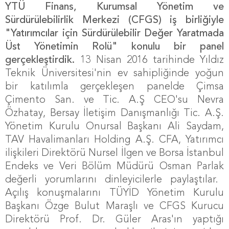
YTÜ
Finans, Kurumsal Yönetim ve
Sürdürülebilirlik Merkezi (CFGS) iş birliğiyle
"
Yatırımcılar için Sürdürülebilir Değer Yaratmada
Üst Yönetimin Rolü" konulu bir panel
gerçekleştirdik.
13 Nisan 2016 tarihinde Yıldız
Teknik Üniversitesi'nin ev sahipliğinde yoğun
bir katılımla gerçekleşen
panelde
Çimsa
Çimento San. ve Tic. A.Ş CEO'su Nevra
Özhatay, Bersay İletişim Danışmanlığı Tic. A.Ş.
Yönetim Kurulu Onursal Başkanı Ali Saydam,
TAV Havalimanları Holding A.Ş. CFA, Yatırımcı
ilişkileri Direktörü Nursel İlgen
ve
Borsa İstanbul
Endeks ve Veri Bölüm Müdürü Osman Parlak
değerli yorumlarını dinleyicilerle paylaştılar.
Açılış konuşmalarını TÜYİD Yönetim Kurulu
Başkanı Özge Bulut Maraşlı ve CFGS Kurucu
Direktörü Prof. Dr. Güler Aras'ın yaptığı