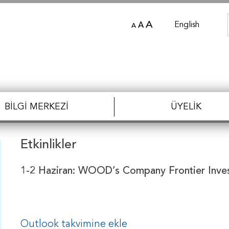
A
English
A
A
BILGI MERKEZI
ÜYELIK
Etkinlikler
1-2 Haziran: WOOD’s Company Frontier Inve
Outlook takvimine ekle