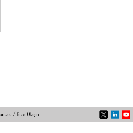
/
aritası
Bize Ulaşın