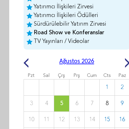
Yatırımcı İlişkileri Zirvesi
Yatırımcı İlişkileri Ödülleri
Sürdürülebilir Yatırım Zirvesi
Road Show ve Konferanslar
TV Yayınları / Videolar
Ağustos 2026
Pzt
Sal
Çrş
Prş
Cum
Cts
Paz
1
2
3
4
5
6
7
8
9
10
11
12
13
14
15
16