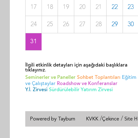
17
18
19
20
21
22
23
24
25
26
27
28
29
30
31
İlgili etkinlik detayları için aşağıdaki başlıklara
tıklayınız.
Seminerler ve Paneller
Sohbet Toplantıları
Eğitim
ve Çalıştaylar
Roadshow ve Konferanslar
Y.İ. Zirvesi
Sürdürülebilir Yatırım Zirvesi
/
/
Powered by Tayburn
KVKK
Çekince
Site H